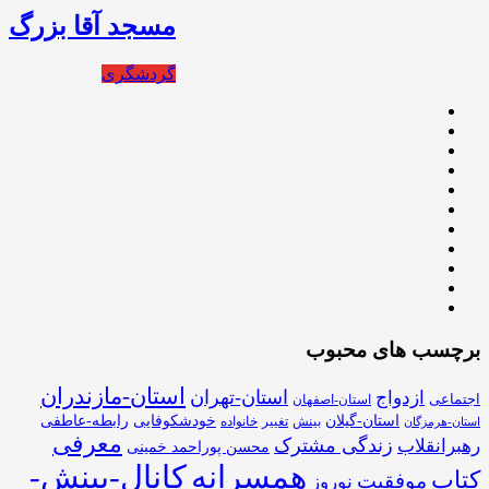
مسجد آقا بزرگ
گردشگری
برچسب های محبوب
استان-مازندران
استان-تهران
ازدواج
اجتماعی
استان-اصفهان
استان-گیلان
خودشکوفایی
رابطه-عاطفی
بینش
تغییر
خانواده
استان-هرمزگان
معرفی
زندگی مشترک
رهبرانقلاب
محسن پوراحمد خمینی
همسرانه
کانال-بینش-
کتاب
موفقیت
نوروز