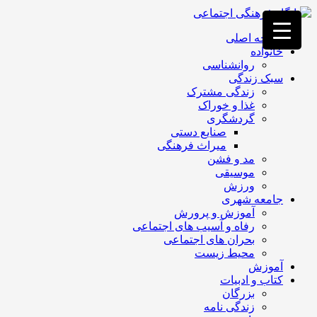
فصد
خون
صفحه اصلی
غرب
خانواده
تهران
روانشناسی
خشکشویی
سبک زندگی
تصفیه
زندگی مشترک
آب
غذا و خوراک
جرثقیل
گردشگری
برقی
a>
صنایع دستی
طراحی
میراث فرهنگی
سایت
مد و فشن
vip
موسیقی
امداد
ورزش
باتری
جامعه شهری
تهران
آموزش و پرورش
رفاه و آسیب های اجتماعی
بحران های اجتماعی
محیط زیست
آموزش
کتاب و ادبیات
بزرگان
زندگی نامه