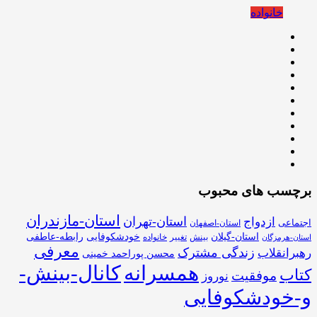
خانواده
برچسب های محبوب
استان-مازندران
استان-تهران
ازدواج
اجتماعی
استان-اصفهان
استان-گیلان
خودشکوفایی
رابطه-عاطفی
بینش
تغییر
خانواده
استان-هرمزگان
معرفی
زندگی مشترک
رهبرانقلاب
محسن پوراحمد خمینی
همسرانه
کانال-بینش-
کتاب
موفقیت
نوروز
و-خودشکوفایی