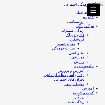
فصد
خون
صفحه اصلی
غرب
خانواده
تهران
روانشناسی
خشکشویی
سبک زندگی
تصفیه
زندگی مشترک
آب
غذا و خوراک
جرثقیل
گردشگری
برقی
a>
صنایع دستی
طراحی
میراث فرهنگی
سایت
مد و فشن
vip
موسیقی
امداد
ورزش
باتری
جامعه شهری
تهران
آموزش و پرورش
رفاه و آسیب های اجتماعی
بحران های اجتماعی
محیط زیست
آموزش
کتاب و ادبیات
بزرگان
زندگی نامه