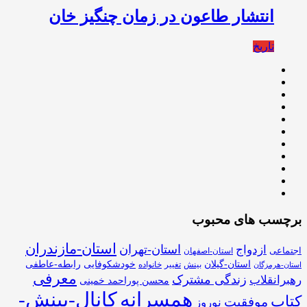
انتشار طاعون در زمان چنگیز خان
تاریخ
برچسب های محبوب
استان-مازندران
استان-تهران
ازدواج
اجتماعی
استان-اصفهان
استان-گیلان
خودشکوفایی
رابطه-عاطفی
بینش
تغییر
خانواده
استان-هرمزگان
معرفی
زندگی مشترک
رهبرانقلاب
محسن پوراحمد خمینی
همسرانه
کانال-بینش-
کتاب
موفقیت
نوروز