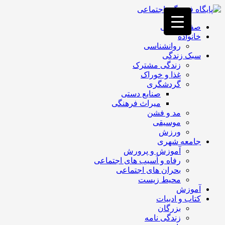
فصد
خون
صفحه اصلی
غرب
خانواده
تهران
روانشناسی
خشکشویی
سبک زندگی
تصفیه
زندگی مشترک
آب
غذا و خوراک
جرثقیل
گردشگری
برقی
a>
صنایع دستی
طراحی
میراث فرهنگی
سایت
مد و فشن
vip
موسیقی
امداد
ورزش
باتری
جامعه شهری
تهران
آموزش و پرورش
رفاه و آسیب های اجتماعی
بحران های اجتماعی
محیط زیست
آموزش
کتاب و ادبیات
بزرگان
زندگی نامه