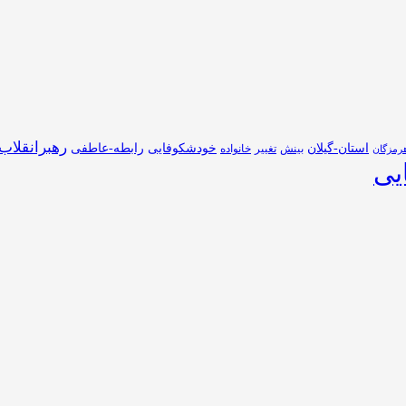
رهبرانقلاب
استان-گیلان
خودشکوفایی
رابطه-عاطفی
بینش
تغییر
خانواده
رمزگان
یی