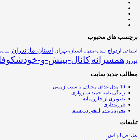
برچسب های محبوب
استان-مازندران
استان-تهران
ازدواج
اجتماعی
استان-اصفهان
استان-ه
همسرانه
کانال-بینش-و-خودشکوفا
نوروز
مطالب جدید سایت
10 مدل غذای مختلف با سیب زمینی
زندگی نامه حمید سبزواری
تصویری از خاورمیانه
فرزندداری
تخریب بدن با نخوردن شام
تبلیغات
پنل اس ام اس