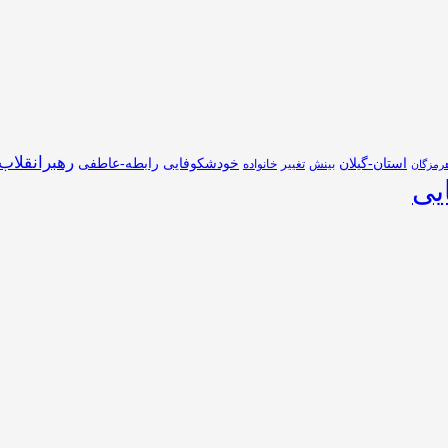
رهبرانقلاب
استان-گیلان
خودشکوفایی
رابطه-عاطفی
بینش
تغییر
خانواده
رمزگان
یی