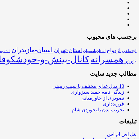
برچسب های محبوب
استان-مازندران
استان-تهران
ازدواج
اجتماعی
استان-اصفهان
استان-ه
همسرانه
کانال-بینش-و-خودشکوفا
نوروز
مطالب جدید سایت
10 مدل غذای مختلف با سیب زمینی
زندگی نامه حمید سبزواری
تصویری از خاورمیانه
فرزندداری
تخریب بدن با نخوردن شام
تبلیغات
پنل اس ام اس