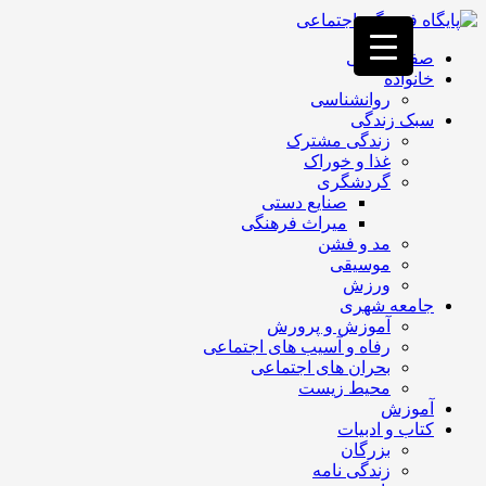
فصد
خون
صفحه اصلی
غرب
خانواده
تهران
روانشناسی
خشکشویی
سبک زندگی
تصفیه
زندگی مشترک
آب
غذا و خوراک
جرثقیل
گردشگری
برقی
a>
صنایع دستی
طراحی
میراث فرهنگی
سایت
مد و فشن
vip
موسیقی
امداد
ورزش
باتری
جامعه شهری
تهران
آموزش و پرورش
رفاه و آسیب های اجتماعی
بحران های اجتماعی
محیط زیست
آموزش
کتاب و ادبیات
بزرگان
زندگی نامه