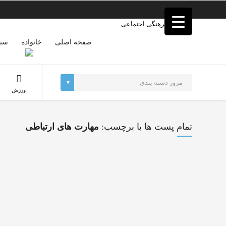
فصد
خون
غرب
تهران
صفحه اصلی
خانواده
سبک
خشکشویی
تصفیه
آب
جرثقیل
ورزش
برقی
a>
طراحی
سایت
تمام پست ها با برچسب:
مهارت های ارتباطی
vip
امداد
باتری
تهران