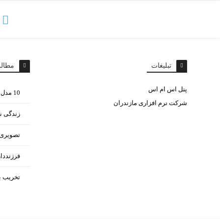
تبلیغات
مطال
پنل اس ام اس
10 مدل غذای مختلف با سیب زمینی
شرکت نرم افزاری مازندران
زندگی ن
تصویری ا
فرزنددا
تخریب ب