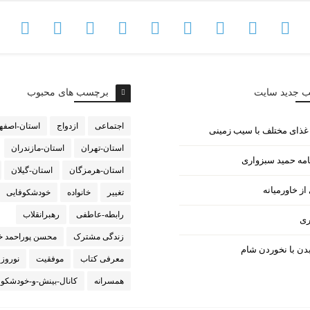
ب جدید سایت
برچسب های محبوب
اجتماعی
ازدواج
استان-اصفه
استان-تهران
استان-مازندران
امه حمید سبزواری
استان-هرمزگان
استان-گیلان
ز خاورمیانه
تغییر
خانواده
خودشکوفایی
رابطه-عاطفی
رهبرانقلاب
ری
زندگی مشترک
محسن پوراحمد خ
دن با نخوردن شام
معرفی کتاب
موفقیت
نوروز
همسرانه
کانال-بینش-و-خودشکوف