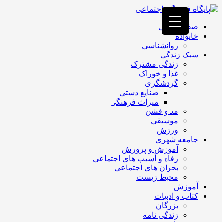
فصد
خون
صفحه اصلی
غرب
خانواده
تهران
روانشناسی
خشکشویی
سبک زندگی
تصفیه
زندگی مشترک
آب
غذا و خوراک
جرثقیل
گردشگری
برقی
a>
صنایع دستی
طراحی
میراث فرهنگی
سایت
مد و فشن
vip
موسیقی
امداد
ورزش
باتری
جامعه شهری
تهران
آموزش و پرورش
رفاه و آسیب های اجتماعی
بحران های اجتماعی
محیط زیست
آموزش
کتاب و ادبیات
بزرگان
زندگی نامه