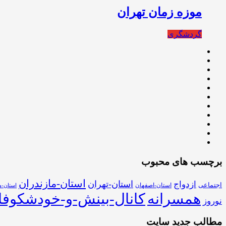
موزه زمان تهران
گردشگری
برچسب های محبوب
استان-مازندران
استان-تهران
ازدواج
اجتماعی
استان-اصفهان
استان-ه
همسرانه
کانال-بینش-و-خودشکوفا
نوروز
مطالب جدید سایت