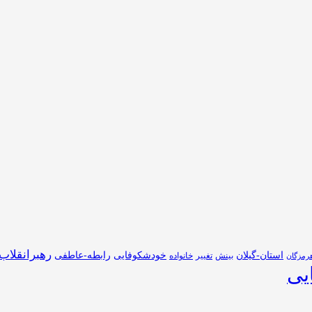
رهبرانقلاب
استان-گیلان
خودشکوفایی
رابطه-عاطفی
بینش
تغییر
خانواده
رمزگان
یی