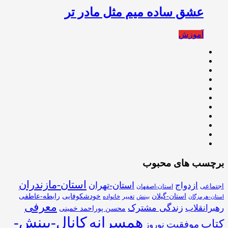
عشق ساده ميم مثل مادر تر
آموزش
برچسب های محبوب
استان-مازندران
استان-تهران
ازدواج
اجتماعی
استان-اصفهان
استان-گیلان
خودشکوفایی
رابطه-عاطفی
بینش
تغییر
خانواده
استان-هرمزگان
معرفی
زندگی مشترک
رهبرانقلاب
محسن پوراحمد خمینی
همسرانه
کانال-بینش-
کتاب
موفقیت
نوروز