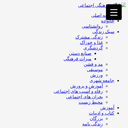
فصد
خون
صفحه اصلی
غرب
خانواده
تهران
روانشناسی
خشکشویی
سبک زندگی
تصفیه
زندگی مشترک
آب
غذا و خوراک
جرثقیل
گردشگری
برقی
a>
صنایع دستی
طراحی
میراث فرهنگی
سایت
مد و فشن
vip
موسیقی
امداد
ورزش
باتری
جامعه شهری
تهران
آموزش و پرورش
رفاه و آسیب های اجتماعی
بحران های اجتماعی
محیط زیست
آموزش
کتاب و ادبیات
بزرگان
زندگی نامه