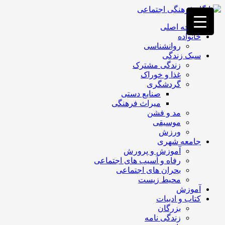
فصد
خون
صفحه اصلی
غرب
خانواده
تهران
روانشناسی
خشکشویی
سبک زندگی
تصفیه
زندگی مشترک
آب
غذا و خوراک
جرثقیل
گردشگری
برقی
a>
صنایع دستی
طراحی
میراث فرهنگی
سایت
مد و فشن
vip
موسیقی
امداد
ورزش
باتری
جامعه شهری
تهران
آموزش و پرورش
رفاه و آسیب های اجتماعی
بحران های اجتماعی
محیط زیست
آموزش
کتاب و ادبیات
بزرگان
زندگی نامه