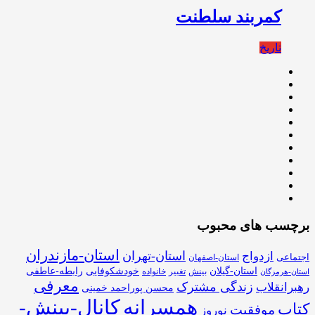
کمربند سلطنت
تاریخ
برچسب های محبوب
استان-مازندران
استان-تهران
ازدواج
اجتماعی
استان-اصفهان
استان-گیلان
خودشکوفایی
رابطه-عاطفی
بینش
تغییر
خانواده
استان-هرمزگان
معرفی
زندگی مشترک
رهبرانقلاب
محسن پوراحمد خمینی
همسرانه
کانال-بینش-
کتاب
موفقیت
نوروز