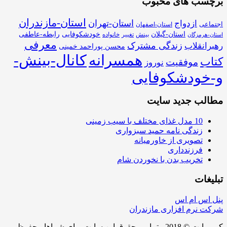
برچسب های محبوب
استان-مازندران
استان-تهران
ازدواج
اجتماعی
استان-اصفهان
استان-گیلان
خودشکوفایی
رابطه-عاطفی
بینش
تغییر
خانواده
استان-هرمزگان
معرفی
زندگی مشترک
رهبرانقلاب
محسن پوراحمد خمینی
همسرانه
کانال-بینش-
کتاب
موفقیت
نوروز
و-خودشکوفایی
مطالب جدید سایت
10 مدل غذای مختلف با سیب زمینی
زندگی نامه حمید سبزواری
تصویری از خاورمیانه
فرزندداری
تخریب بدن با نخوردن شام
تبلیغات
پنل اس ام اس
شرکت نرم افزاری مازندران
کپی رایت © 2018 - تمامی حقوق این سایت برای شماها محفوظ