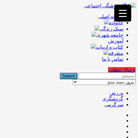
فصد
خون
صفحه اصلی
غرب
خانواده
تهران
خشکشویی
سبک زندگی
تصفیه
جامعه شهری
آب
آموزش
جرثقیل
کتاب و ادبیات
برقی
a>
متفرقه
طراحی
تماس با ما
سایت
vip
ارسال مطلب
امداد
باتری
تهران
ورزش
گردشگری
سرگرمی