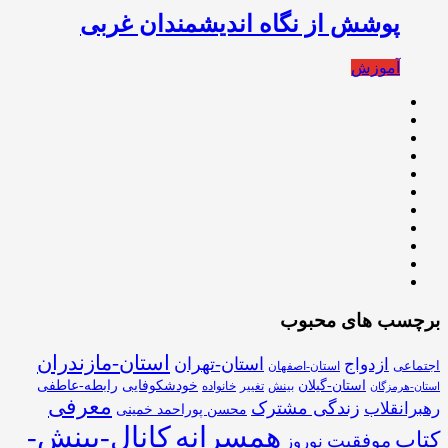
پوشش از نگاه اندیشمندان غربی
آموزش
برچسب های محبوب
استان-مازندران
استان-تهران
ازدواج
اجتماعی
استان-اصفهان
استان-گیلان
خودشکوفایی
رابطه-عاطفی
بینش
تغییر
خانواده
استان-هرمزگان
معرفی
زندگی مشترک
رهبرانقلاب
محسن پوراحمد خمینی
همسرانه
کانال-بینش-
کتاب
موفقیت
نوروز