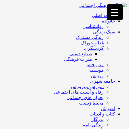
فصد
خون
صفحه اصلی
غرب
خانواده
تهران
روانشناسی
خشکشویی
سبک زندگی
تصفیه
زندگی مشترک
آب
غذا و خوراک
جرثقیل
گردشگری
برقی
a>
صنایع دستی
طراحی
میراث فرهنگی
سایت
مد و فشن
vip
موسیقی
امداد
ورزش
باتری
جامعه شهری
تهران
آموزش و پرورش
رفاه و آسیب های اجتماعی
بحران های اجتماعی
محیط زیست
آموزش
کتاب و ادبیات
بزرگان
زندگی نامه