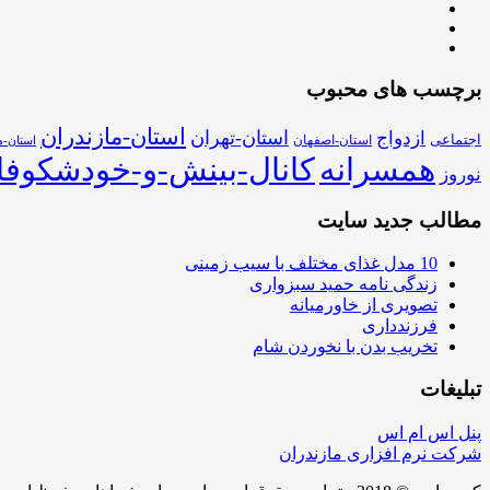
برچسب های محبوب
استان-مازندران
استان-تهران
ازدواج
اجتماعی
استان-اصفهان
استان-ه
همسرانه
کانال-بینش-و-خودشکوفا
نوروز
مطالب جدید سایت
10 مدل غذای مختلف با سیب زمینی
زندگی نامه حمید سبزواری
تصویری از خاورمیانه
فرزندداری
تخریب بدن با نخوردن شام
تبلیغات
پنل اس ام اس
شرکت نرم افزاری مازندران