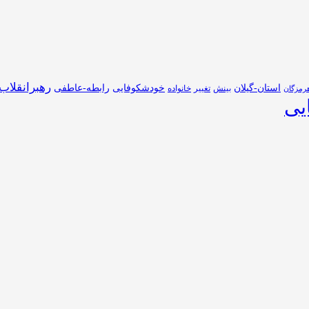
رهبرانقلاب
استان-گیلان
خودشکوفایی
رابطه-عاطفی
بینش
تغییر
خانواده
رمزگان
یی