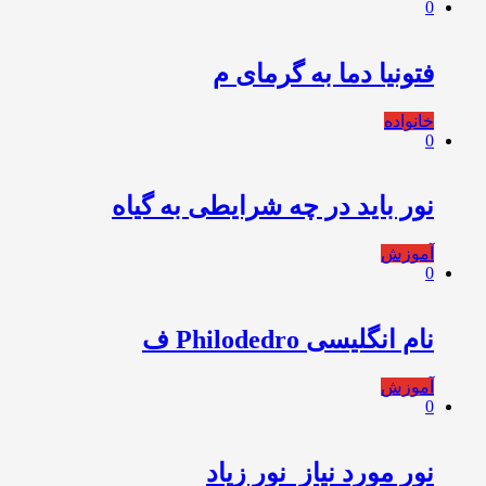
0
فتونیا دما به گرمای م
خانواده
0
نور باید در چه شرایطی به گیاه
آموزش
0
نام انگلیسی Philodedro ف
آموزش
0
نور مورد نیاز ️ نور زیاد