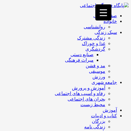
فصد
خون
صفحه اصلی
غرب
خانواده
تهران
روانشناسی
خشکشویی
سبک زندگی
تصفیه
زندگی مشترک
آب
غذا و خوراک
جرثقیل
گردشگری
برقی
a>
صنایع دستی
طراحی
میراث فرهنگی
سایت
مد و فشن
vip
موسیقی
امداد
ورزش
باتری
جامعه شهری
تهران
آموزش و پرورش
رفاه و آسیب های اجتماعی
بحران های اجتماعی
محیط زیست
آموزش
کتاب و ادبیات
بزرگان
زندگی نامه