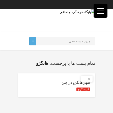
فصد
خون
غرب
تهران
خشکشویی
تصفیه
آب
جرثقیل
برقی
a>
طراحی
سایت
تمام پست ها با برچسب:
هانگژو
vip
امداد
باتری
0
تهران
شهر هانگژو در چین
گردشگری