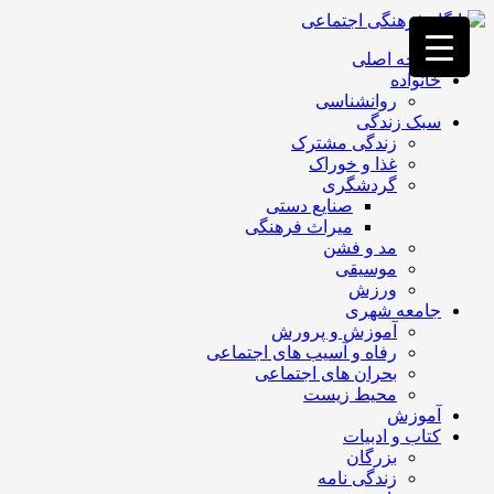
فصد
خون
صفحه اصلی
غرب
خانواده
تهران
روانشناسی
خشکشویی
سبک زندگی
تصفیه
زندگی مشترک
آب
غذا و خوراک
جرثقیل
گردشگری
برقی
a>
صنایع دستی
طراحی
میراث فرهنگی
سایت
مد و فشن
vip
موسیقی
امداد
ورزش
باتری
جامعه شهری
تهران
آموزش و پرورش
رفاه و آسیب های اجتماعی
بحران های اجتماعی
محیط زیست
آموزش
کتاب و ادبیات
بزرگان
زندگی نامه