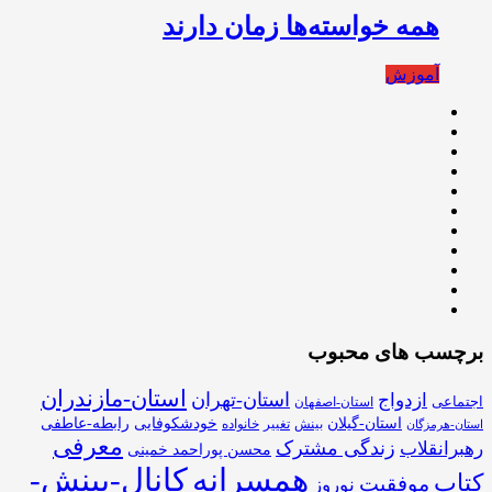
همه خواسته‌ها زمان دارند
آموزش
برچسب های محبوب
استان-مازندران
استان-تهران
ازدواج
اجتماعی
استان-اصفهان
استان-گیلان
خودشکوفایی
رابطه-عاطفی
بینش
تغییر
خانواده
استان-هرمزگان
معرفی
زندگی مشترک
رهبرانقلاب
محسن پوراحمد خمینی
همسرانه
کانال-بینش-
کتاب
موفقیت
نوروز