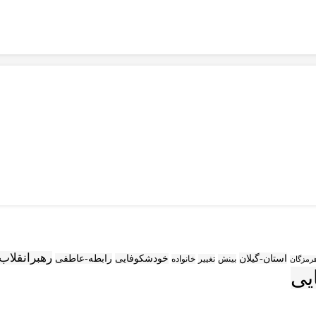
رهبرانقلاب
استان-گیلان
خودشکوفایی
رابطه-عاطفی
بینش
تغییر
خانواده
رمزگان
یی