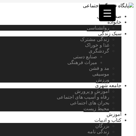
فصد
خون
صفحه اصلی
غرب
خانواده
تهران
روانشناسی
خشکشویی
سبک زندگی
تصفیه
زندگی مشترک
آب
غذا و خوراک
جرثقیل
گردشگری
برقی
a>
صنایع دستی
طراحی
میراث فرهنگی
سایت
مد و فشن
vip
موسیقی
امداد
ورزش
باتری
جامعه شهری
تهران
آموزش و پرورش
رفاه و آسیب های اجتماعی
بحران های اجتماعی
محیط زیست
آموزش
کتاب و ادبیات
بزرگان
زندگی نامه