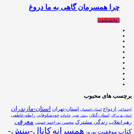
چرا همسرمان گاهی به ما دروغ
روانشناسی
برچسب های محبوب
استان-مازندران
استان-تهران
ازدواج
اجتماعی
استان-اصفهان
استان-گیلان
خودشکوفایی
رابطه-عاطفی
بینش
تغییر
خانواده
استان-هرمزگان
معرفی
زندگی مشترک
رهبرانقلاب
محسن پوراحمد خمینی
همسرانه
کانال-بینش-
کتاب
موفقیت
نوروز