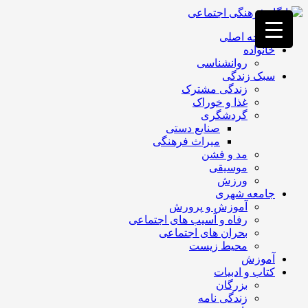
فصد
خون
صفحه اصلی
غرب
خانواده
تهران
روانشناسی
خشکشویی
سبک زندگی
تصفیه
زندگی مشترک
آب
غذا و خوراک
جرثقیل
گردشگری
برقی
a>
صنایع دستی
طراحی
میراث فرهنگی
سایت
مد و فشن
vip
موسیقی
امداد
ورزش
باتری
جامعه شهری
تهران
آموزش و پرورش
رفاه و آسیب های اجتماعی
بحران های اجتماعی
محیط زیست
آموزش
کتاب و ادبیات
بزرگان
زندگی نامه