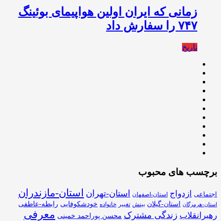
زمانی که ایران اولین هواپیمای بوئینگ
۷۴۷ را سفارش داد
تاریخ
برچسب های محبوب
استان-مازندران
استان-تهران
ازدواج
اجتماعی
استان-اصفهان
استان-گیلان
خودشکوفایی
رابطه-عاطفی
بینش
تغییر
خانواده
استان-هرمزگان
معرفی
زندگی مشترک
رهبرانقلاب
محسن پوراحمد خمینی