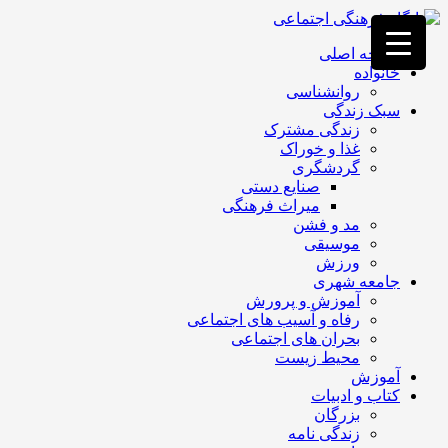
فصد
خون
صفحه اصلی
غرب
خانواده
تهران
روانشناسی
خشکشویی
سبک زندگی
تصفیه
زندگی مشترک
آب
غذا و خوراک
جرثقیل
گردشگری
برقی
a>
صنایع دستی
طراحی
میراث فرهنگی
سایت
مد و فشن
vip
موسیقی
امداد
ورزش
باتری
جامعه شهری
تهران
آموزش و پرورش
رفاه و آسیب های اجتماعی
بحران های اجتماعی
محیط زیست
آموزش
کتاب و ادبیات
بزرگان
زندگی نامه