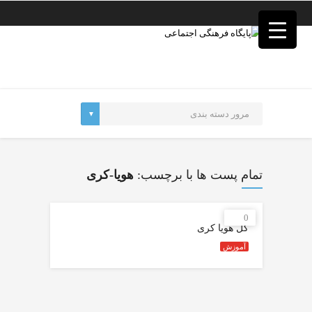
فصد
خون
غرب
تهران
خشکشویی
تصفیه
آب
جرثقیل
برقی
a>
طراحی
سایت
تمام پست ها با برچسب:
هویا-کری
vip
امداد
باتری
0
تهران
گل هویا کری
آموزش