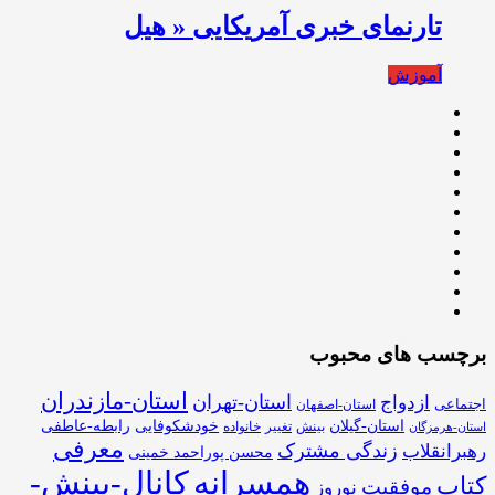
تارنمای خبری آمریکایی « هیل
آموزش
برچسب های محبوب
استان-مازندران
استان-تهران
ازدواج
اجتماعی
استان-اصفهان
استان-گیلان
خودشکوفایی
رابطه-عاطفی
بینش
تغییر
خانواده
استان-هرمزگان
معرفی
زندگی مشترک
رهبرانقلاب
محسن پوراحمد خمینی
همسرانه
کانال-بینش-
کتاب
موفقیت
نوروز