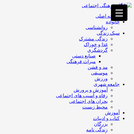
فصد
خون
صفحه اصلی
غرب
خانواده
تهران
روانشناسی
خشکشویی
سبک زندگی
تصفیه
زندگی مشترک
آب
غذا و خوراک
جرثقیل
گردشگری
برقی
a>
صنایع دستی
طراحی
میراث فرهنگی
سایت
مد و فشن
vip
موسیقی
امداد
ورزش
باتری
جامعه شهری
تهران
آموزش و پرورش
رفاه و آسیب های اجتماعی
بحران های اجتماعی
محیط زیست
آموزش
کتاب و ادبیات
بزرگان
زندگی نامه