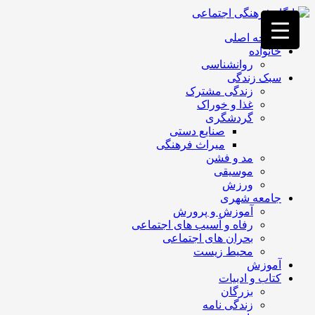
فصد
خون
صفحه اصلی
غرب
خانواده
تهران
روانشناسی
خشکشویی
سبک زندگی
تصفیه
زندگی مشترک
آب
غذا و خوراک
جرثقیل
گردشگری
برقی
a>
صنایع دستی
طراحی
میراث فرهنگی
سایت
مد و فشن
vip
موسیقی
امداد
ورزش
باتری
جامعه شهری
تهران
آموزش و پرورش
رفاه و آسیب های اجتماعی
بحران های اجتماعی
محیط زیست
آموزش
کتاب و ادبیات
بزرگان
زندگی نامه