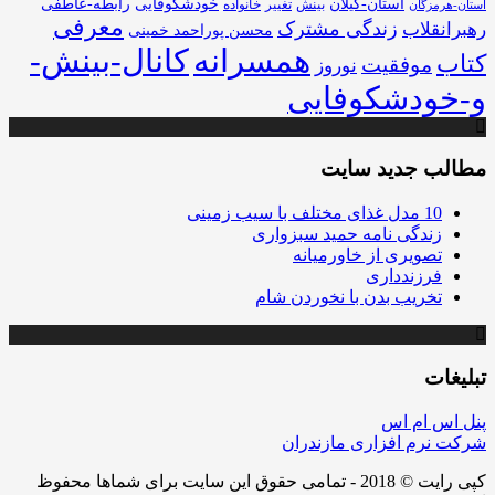
استان-گیلان
خودشکوفایی
رابطه-عاطفی
بینش
تغییر
خانواده
استان-هرمزگان
معرفی
زندگی مشترک
رهبرانقلاب
محسن پوراحمد خمینی
همسرانه
کانال-بینش-
کتاب
موفقیت
نوروز
و-خودشکوفایی
مطالب جدید سایت
10 مدل غذای مختلف با سیب زمینی
زندگی نامه حمید سبزواری
تصویری از خاورمیانه
فرزندداری
تخریب بدن با نخوردن شام
تبلیغات
پنل اس ام اس
شرکت نرم افزاری مازندران
کپی رایت © 2018 - تمامی حقوق این سایت برای شماها محفوظ