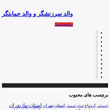
والد سرزنشگر و والد حمایتگر
روانشناسی
برچسب های محبوب
استان-مازندران
استان-تهران
ازدواج
اجتماعی
استان-اصفهان