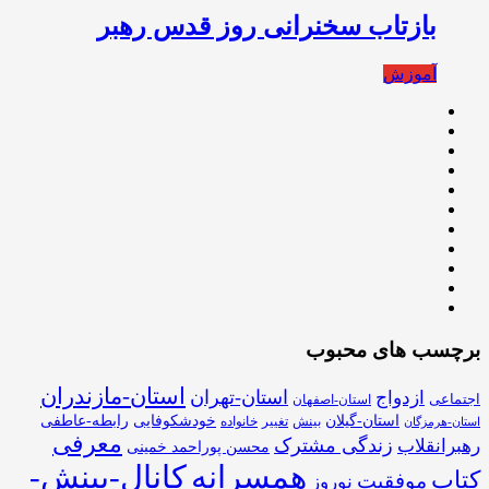
بازتاب سخنرانی روز قدس رهبر
آموزش
برچسب های محبوب
استان-مازندران
استان-تهران
ازدواج
اجتماعی
استان-اصفهان
استان-گیلان
خودشکوفایی
رابطه-عاطفی
بینش
تغییر
خانواده
استان-هرمزگان
معرفی
زندگی مشترک
رهبرانقلاب
محسن پوراحمد خمینی
همسرانه
کانال-بینش-
کتاب
موفقیت
نوروز