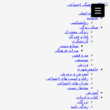
فصد
خون
صفحه اصلی
غرب
خانواده
تهران
روانشناسی
خشکشویی
سبک زندگی
تصفیه
زندگی مشترک
آب
غذا و خوراک
جرثقیل
گردشگری
برقی
a>
صنایع دستی
طراحی
میراث فرهنگی
سایت
مد و فشن
vip
موسیقی
امداد
ورزش
باتری
جامعه شهری
تهران
آموزش و پرورش
رفاه و آسیب های اجتماعی
بحران های اجتماعی
محیط زیست
آموزش
کتاب و ادبیات
بزرگان
زندگی نامه