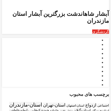
آبشار شاهاندشت بزرگترین آبشار استان
مازندران
گردشگری
برچسب های محبوب
استان-مازندران
استان-تهران
ازدواج
اجتماعی
استان-اصفهان
استان-گیلان
خودشکوفایی
رابطه-عاطفی
بینش
تغییر
خانواده
استان-هرمزگان