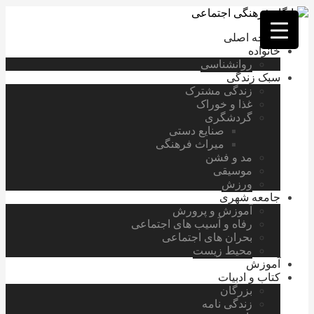
فصد
خون
صفحه اصلی
غرب
خانواده
تهران
روانشناسی
خشکشویی
سبک زندگی
تصفیه
زندگی مشترک
آب
غذا و خوراک
جرثقیل
گردشگری
برقی
a>
صنایع دستی
طراحی
میراث فرهنگی
سایت
مد و فشن
vip
موسیقی
امداد
ورزش
باتری
جامعه شهری
تهران
آموزش و پرورش
رفاه و آسیب های اجتماعی
بحران های اجتماعی
محیط زیست
آموزش
کتاب و ادبیات
بزرگان
زندگی نامه