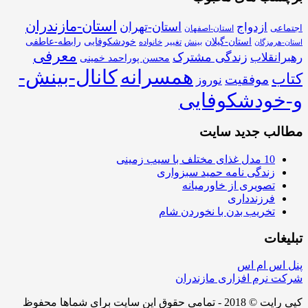
استان-مازندران
استان-تهران
ازدواج
اجتماعی
استان-اصفهان
استان-گیلان
خودشکوفایی
رابطه-عاطفی
بینش
تغییر
خانواده
استان-هرمزگان
معرفی
زندگی مشترک
رهبرانقلاب
محسن پوراحمد خمینی
همسرانه
کانال-بینش-
کتاب
موفقیت
نوروز
و-خودشکوفایی
مطالب جدید سایت
10 مدل غذای مختلف با سیب زمینی
زندگی نامه حمید سبزواری
تصویری از خاورمیانه
فرزندداری
تخریب بدن با نخوردن شام
تبلیغات
پنل اس ام اس
شرکت نرم افزاری مازندران
کپی رایت © 2018 - تمامی حقوق این سایت برای شماها محفوظ