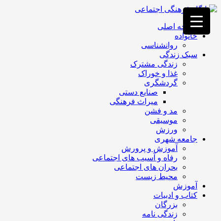
فصد
خون
صفحه اصلی
غرب
خانواده
تهران
روانشناسی
خشکشویی
سبک زندگی
تصفیه
زندگی مشترک
آب
غذا و خوراک
جرثقیل
گردشگری
برقی
a>
صنایع دستی
طراحی
میراث فرهنگی
سایت
مد و فشن
vip
موسیقی
امداد
ورزش
باتری
جامعه شهری
تهران
آموزش و پرورش
رفاه و آسیب های اجتماعی
بحران های اجتماعی
محیط زیست
آموزش
کتاب و ادبیات
بزرگان
زندگی نامه