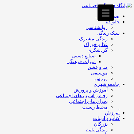
فصد
خون
صفحه اصلی
غرب
خانواده
تهران
روانشناسی
خشکشویی
سبک زندگی
تصفیه
زندگی مشترک
آب
غذا و خوراک
جرثقیل
گردشگری
برقی
a>
صنایع دستی
طراحی
میراث فرهنگی
سایت
مد و فشن
vip
موسیقی
امداد
ورزش
باتری
جامعه شهری
تهران
آموزش و پرورش
رفاه و آسیب های اجتماعی
بحران های اجتماعی
محیط زیست
آموزش
کتاب و ادبیات
بزرگان
زندگی نامه