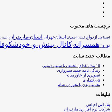
برچسب های محبوب
استان-مازندران
استان-تهران
ازدواج
اجتماعی
استان-اصفهان
استان-ه
همسرانه
کانال-بینش-و-خودشکوفا
نوروز
مطالب جدید سایت
10 مدل غذای مختلف با سیب زمینی
زندگی نامه حمید سبزواری
تصویری از خاورمیانه
فرزندداری
تخریب بدن با نخوردن شام
تبلیغات
پنل اس ام اس
شرکت نرم افزاری مازندران