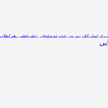
رهبرانقلاب
استان-گیلان
خودشکوفایی
رابطه-عاطفی
بینش
تغییر
خانواده
رمزگان
یی