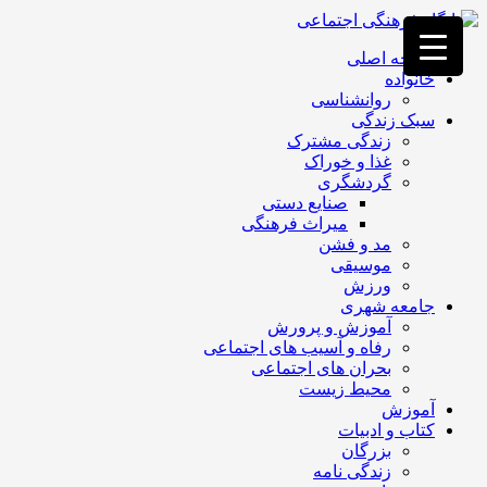
فصد
خون
صفحه اصلی
غرب
خانواده
تهران
روانشناسی
خشکشویی
سبک زندگی
تصفیه
زندگی مشترک
آب
غذا و خوراک
جرثقیل
گردشگری
برقی
a>
صنایع دستی
طراحی
میراث فرهنگی
سایت
مد و فشن
vip
موسیقی
امداد
ورزش
باتری
جامعه شهری
تهران
آموزش و پرورش
رفاه و آسیب های اجتماعی
بحران های اجتماعی
محیط زیست
آموزش
کتاب و ادبیات
بزرگان
زندگی نامه