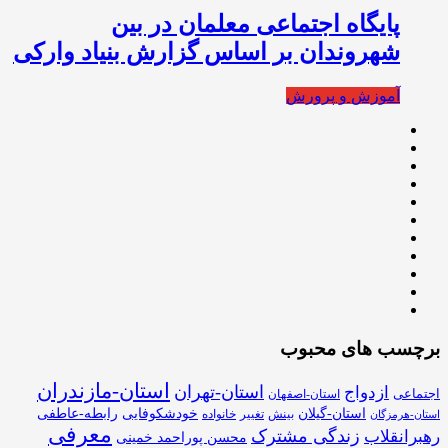
پایگاه اجتماعی معلمان در بین
شهروندان بر اساس گزارش بنیاد وارکی
آموزش و پرورش
برچسب های محبوب
استان-مازندران
استان-تهران
ازدواج
اجتماعی
استان-اصفهان
استان-گیلان
خودشکوفایی
رابطه-عاطفی
بینش
تغییر
خانواده
استان-هرمزگان
معرفی
زندگی مشترک
رهبرانقلاب
محسن پوراحمد خمینی