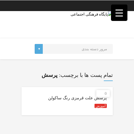
فصد
خون
غرب
تهران
خشکشویی
تصفیه
آب
جرثقیل
برقی
a>
طراحی
سایت
تمام پست ها با برچسب:
پرسش
vip
امداد
باتری
0
تهران
پرسش علت قرمزی رنگ‌ ساکولن
آموزش