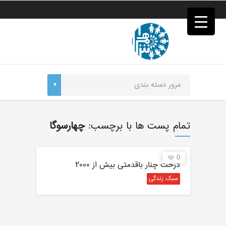
فصد
خون
غرب
تهران
خشکشویی
تصفیه
آب
جرثقیل
برقی
a>
طراحی
سایت
تمام پست ها با برچسب:
چهارسوگا
vip
امداد
باتری
0
تهران
درخت چنار باقدمتی بیش از ۲۰۰۰
سبک زندگی