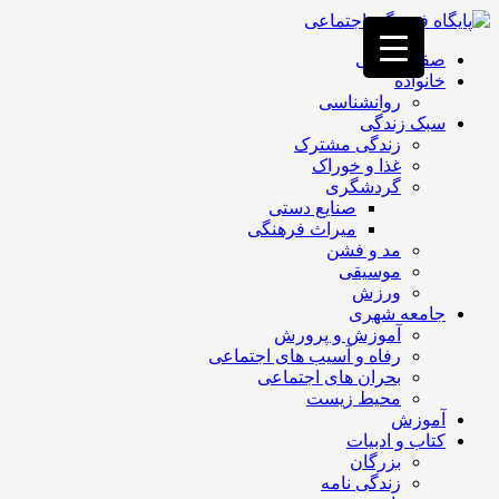
فصد
خون
صفحه اصلی
غرب
خانواده
تهران
روانشناسی
خشکشویی
سبک زندگی
تصفیه
زندگی مشترک
آب
غذا و خوراک
جرثقیل
گردشگری
برقی
a>
صنایع دستی
طراحی
میراث فرهنگی
سایت
مد و فشن
vip
موسیقی
امداد
ورزش
باتری
جامعه شهری
تهران
آموزش و پرورش
رفاه و آسیب های اجتماعی
بحران های اجتماعی
محیط زیست
آموزش
کتاب و ادبیات
بزرگان
زندگی نامه