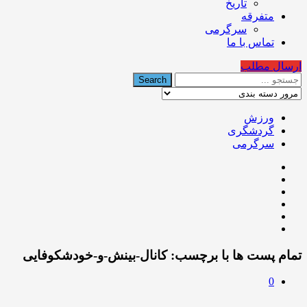
تاریخ
متفرقه
سرگرمی
تماس با ما
ارسال مطلب
ورزش
گردشگری
سرگرمی
تمام پست ها با برچسب:
کانال-بینش-و-خودشکوفایی
0