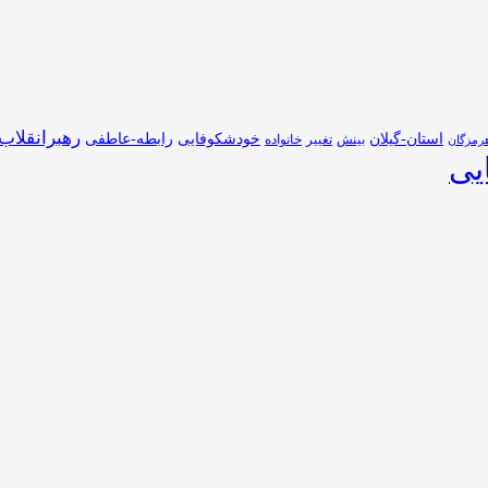
رهبرانقلاب
استان-گیلان
خودشکوفایی
رابطه-عاطفی
بینش
تغییر
خانواده
رمزگان
یی