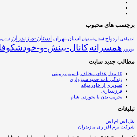
برچسب های محبوب
استان-مازندران
استان-تهران
ازدواج
اجتماعی
استان-اصفهان
استان-ه
همسرانه
کانال-بینش-و-خودشکوفا
نوروز
مطالب جدید سایت
10 مدل غذای مختلف با سیب زمینی
زندگی نامه حمید سبزواری
تصویری از خاورمیانه
فرزندداری
تخریب بدن با نخوردن شام
تبلیغات
پنل اس ام اس
شرکت نرم افزاری مازندران