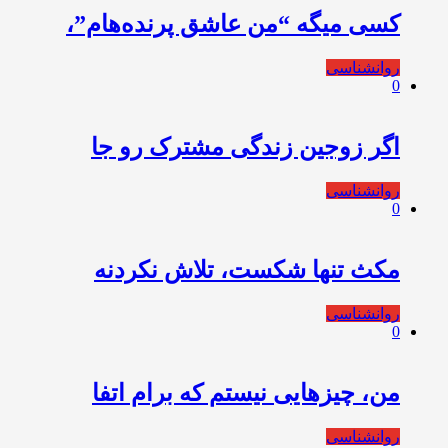
کسی میگه “من عاشق پرنده‌هام”،
روانشناسی
0
️اگر زوجین زندگی مشترک رو جا
روانشناسی
0
مکث تنها شکست، تلاش نکردنه
روانشناسی
0
من، چیزهایی نیستم که برام اتفا
روانشناسی