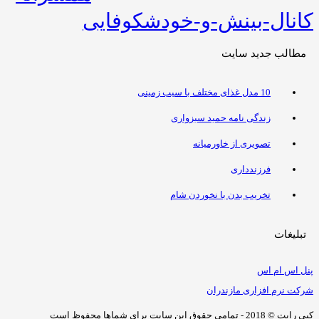
کانال-بینش-و-خودشکوفایی
مطالب جدید سایت
10 مدل غذای مختلف با سیب زمینی
زندگی نامه حمید سبزواری
تصویری از خاورمیانه
فرزندداری
تخریب بدن با نخوردن شام
تبلیغات
پنل اس ام اس
شرکت نرم افزاری مازندران
کپی رایت © 2018 - تمامی حقوق این سایت برای شماها محفوظ است