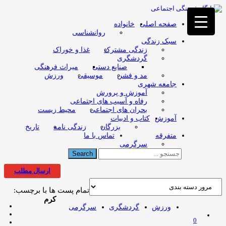
فصد
خون
غرب
صفحه اصلی
خانواده
تهران
روانشناسی
خشکشویی
سبک زندگی
تصفیه
زندگی مشترک
غذا و خوراک
آب
گردشگری
جرثقیل
صنایع دستی
میراث فرهنگی
برقی
a>
مد و فشن
موسیقی
ورزش
طراحی
جامعه شهری
سایت
آموزش و پرورش
vip
رفاه و آسیب های اجتماعی
امداد
بحران های اجتماعی
محیط زیست
باتری
آموزش
کتاب و ادبیات
تهران
بزرگان
زندگی نامه
تاریخ
متفرقه
تماس با ما
سرگرمی
ارسال مطلب
تمام پست ها با برچسب:
کرم
ورزش
گردشگری
سرگرمی
0