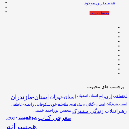
عجیب ترین موجود
محیط زیست
برچسب های محبوب
اجتماعی
استان-اصفهان
استان-مازندران
ازدواج
استان-تهران
استان-گیلان
بینش
تغییر
خانواده
استان-هرمزگان
خودشکوفایی
رابطه-عاطفی
محسن پوراحمد خمینی
رهبرانقلاب
زندگی مشترک
موفقیت
نوروز
معرفی کتاب
همسرانه