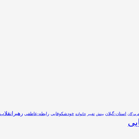
رهبرانقلاب
استان-گیلان
خودشکوفایی
رابطه-عاطفی
بینش
تغییر
خانواده
رمزگان
یی