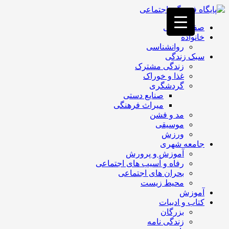
فصد
خون
صفحه اصلی
غرب
خانواده
تهران
روانشناسی
خشکشویی
سبک زندگی
تصفیه
زندگی مشترک
آب
غذا و خوراک
جرثقیل
گردشگری
برقی
a>
صنایع دستی
طراحی
میراث فرهنگی
سایت
مد و فشن
vip
موسیقی
امداد
ورزش
باتری
جامعه شهری
تهران
آموزش و پرورش
رفاه و آسیب های اجتماعی
بحران های اجتماعی
محیط زیست
آموزش
کتاب و ادبیات
بزرگان
زندگی نامه