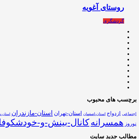
روستای آغویه
گردشگری
برچسب های محبوب
استان-مازندران
استان-تهران
ازدواج
اجتماعی
استان-اصفهان
استان-ه
همسرانه
کانال-بینش-و-خودشکوفا
نوروز
مطالب جدید سایت