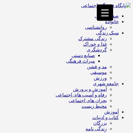
فصد
خون
صفحه اصلی
غرب
خانواده
تهران
روانشناسی
خشکشویی
سبک زندگی
تصفیه
زندگی مشترک
آب
غذا و خوراک
جرثقیل
گردشگری
برقی
a>
صنایع دستی
طراحی
میراث فرهنگی
سایت
مد و فشن
vip
موسیقی
امداد
ورزش
باتری
جامعه شهری
تهران
آموزش و پرورش
رفاه و آسیب های اجتماعی
بحران های اجتماعی
محیط زیست
آموزش
کتاب و ادبیات
بزرگان
زندگی نامه