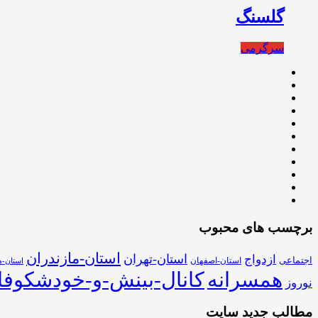
گلسنگ
سرگرمی
برچسب های محبوب
استان-مازندران
استان-تهران
ازدواج
اجتماعی
استان-اصفهان
استان-ه
همسرانه
کانال-بینش-و-خودشکوفا
نوروز
مطالب جدید سایت