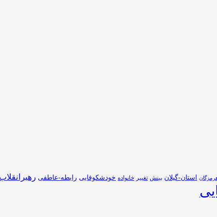
رهبرانقلاب
استان-گیلان
خودشکوفایی
رابطه-عاطفی
بینش
تغییر
خانواده
رمزگان
یی