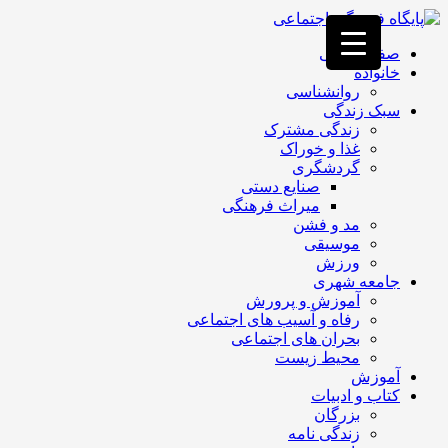
فصد
خون
صفحه اصلی
غرب
خانواده
تهران
روانشناسی
خشکشویی
سبک زندگی
تصفیه
زندگی مشترک
آب
غذا و خوراک
جرثقیل
گردشگری
برقی
a>
صنایع دستی
طراحی
میراث فرهنگی
سایت
مد و فشن
vip
موسیقی
امداد
ورزش
باتری
جامعه شهری
تهران
آموزش و پرورش
رفاه و آسیب های اجتماعی
بحران های اجتماعی
محیط زیست
آموزش
کتاب و ادبیات
بزرگان
زندگی نامه