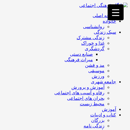
فصد
خون
صفحه اصلی
غرب
خانواده
تهران
روانشناسی
خشکشویی
سبک زندگی
تصفیه
زندگی مشترک
آب
غذا و خوراک
جرثقیل
گردشگری
برقی
a>
صنایع دستی
طراحی
میراث فرهنگی
سایت
مد و فشن
vip
موسیقی
امداد
ورزش
باتری
جامعه شهری
تهران
آموزش و پرورش
رفاه و آسیب های اجتماعی
بحران های اجتماعی
محیط زیست
آموزش
کتاب و ادبیات
بزرگان
زندگی نامه