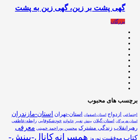
گهی پشت بر زین، گهی زین به پشت
بزرگان
برچسب های محبوب
استان-مازندران
استان-تهران
ازدواج
اجتماعی
استان-اصفهان
استان-گیلان
خودشکوفایی
رابطه-عاطفی
بینش
تغییر
خانواده
استان-هرمزگان
معرفی
زندگی مشترک
رهبرانقلاب
محسن پوراحمد خمینی
همسرانه
کانال-بینش-
کتاب
موفقیت
نوروز