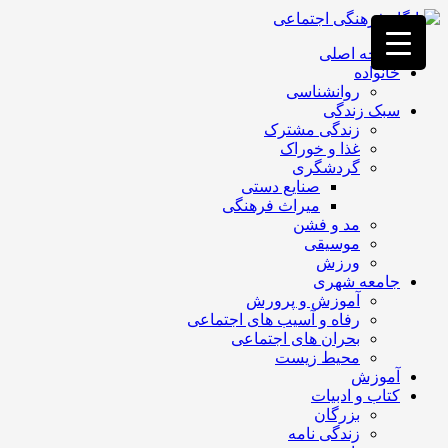
فصد
خون
صفحه اصلی
غرب
خانواده
تهران
روانشناسی
خشکشویی
سبک زندگی
تصفیه
زندگی مشترک
آب
غذا و خوراک
جرثقیل
گردشگری
برقی
a>
صنایع دستی
طراحی
میراث فرهنگی
سایت
مد و فشن
vip
موسیقی
امداد
ورزش
باتری
جامعه شهری
تهران
آموزش و پرورش
رفاه و آسیب های اجتماعی
بحران های اجتماعی
محیط زیست
آموزش
کتاب و ادبیات
بزرگان
زندگی نامه