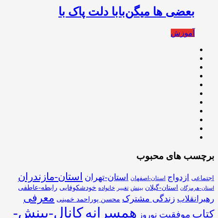
ﺑﻌﻀﯽ ﻫﺎ ﻣﻴﮕﻦﺑﺎﺑﺎ ﺩﻟﺖ ﭘﺎﮎ ﺑﺎ
آموزش
برچسب های محبوب
استان-مازندران
استان-تهران
ازدواج
اجتماعی
استان-اصفهان
استان-گیلان
خودشکوفایی
رابطه-عاطفی
بینش
تغییر
خانواده
استان-هرمزگان
معرفی
زندگی مشترک
رهبرانقلاب
محسن پوراحمد خمینی
همسرانه
کانال-بینش-
کتاب
موفقیت
نوروز