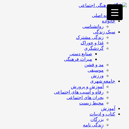
فصد
خون
صفحه اصلی
غرب
خانواده
تهران
روانشناسی
خشکشویی
سبک زندگی
تصفیه
زندگی مشترک
آب
غذا و خوراک
جرثقیل
گردشگری
برقی
a>
صنایع دستی
طراحی
میراث فرهنگی
سایت
مد و فشن
vip
موسیقی
امداد
ورزش
باتری
جامعه شهری
تهران
آموزش و پرورش
رفاه و آسیب های اجتماعی
بحران های اجتماعی
محیط زیست
آموزش
کتاب و ادبیات
بزرگان
زندگی نامه