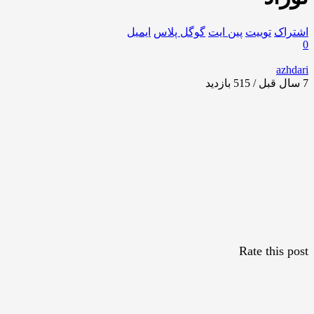
اشتراک
توییت
پین ایت
گوگل‌ پلاس
ایمیل
0
azhdari
7 سال قبل / 515
بازدید
Rate this post