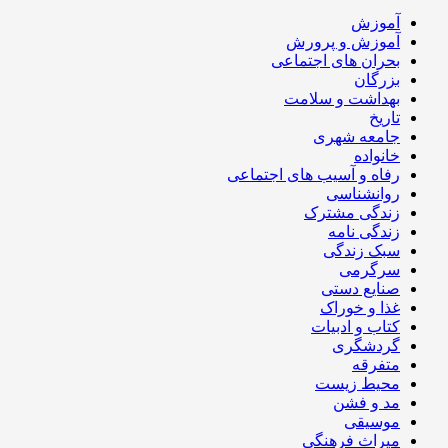
آموزش
آموزش و پرورش
بحران های اجتماعی
بزرگان
بهداشت و سلامت
تاریخ
جامعه شهری
خانواده
رفاه و آسیب های اجتماعی
روانشناسی
زندگی مشترک
زندگی نامه
سبک زندگی
سرگرمی
صنایع دستی
غذا و خوراک
کتاب و ادبیات
گردشگری
متفرقه
محیط زیست
مد و فشن
موسیقی
میراث فرهنگی