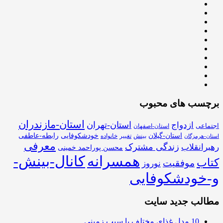
برچسب های محبوب
استان-مازندران
استان-تهران
ازدواج
اجتماعی
استان-اصفهان
استان-گیلان
خودشکوفایی
رابطه-عاطفی
بینش
تغییر
خانواده
استان-هرمزگان
معرفی
زندگی مشترک
رهبرانقلاب
محسن پوراحمد خمینی
همسرانه
کانال-بینش-
کتاب
موفقیت
نوروز
و-خودشکوفایی
مطالب جدید سایت
10 مدل غذای مختلف با سیب زمینی