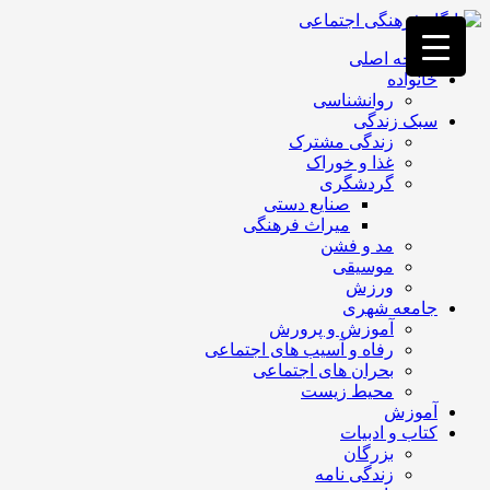
فصد
خون
صفحه اصلی
غرب
خانواده
تهران
روانشناسی
خشکشویی
سبک زندگی
تصفیه
زندگی مشترک
آب
غذا و خوراک
جرثقیل
گردشگری
برقی
a>
صنایع دستی
طراحی
میراث فرهنگی
سایت
مد و فشن
vip
موسیقی
امداد
ورزش
باتری
جامعه شهری
تهران
آموزش و پرورش
رفاه و آسیب های اجتماعی
بحران های اجتماعی
محیط زیست
آموزش
کتاب و ادبیات
بزرگان
زندگی نامه