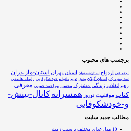
برچسب های محبوب
استان-مازندران
استان-تهران
ازدواج
اجتماعی
استان-اصفهان
استان-گیلان
خودشکوفایی
رابطه-عاطفی
بینش
تغییر
خانواده
استان-هرمزگان
معرفی
زندگی مشترک
رهبرانقلاب
محسن پوراحمد خمینی
همسرانه
کانال-بینش-
کتاب
موفقیت
نوروز
و-خودشکوفایی
مطالب جدید سایت
10 مدل غذای مختلف با سیب زمینی