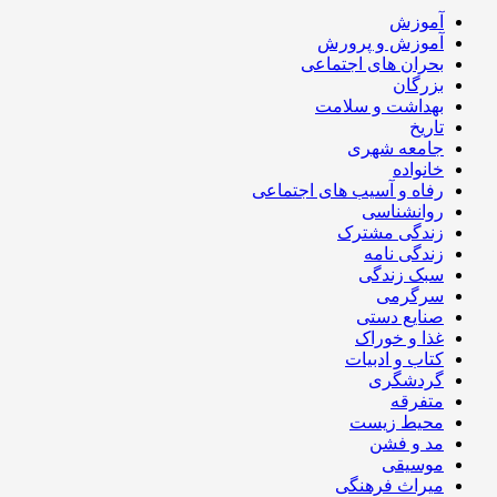
آموزش
آموزش و پرورش
بحران های اجتماعی
بزرگان
بهداشت و سلامت
تاریخ
جامعه شهری
خانواده
رفاه و آسیب های اجتماعی
روانشناسی
زندگی مشترک
زندگی نامه
سبک زندگی
سرگرمی
صنایع دستی
غذا و خوراک
کتاب و ادبیات
گردشگری
متفرقه
محیط زیست
مد و فشن
موسیقی
میراث فرهنگی