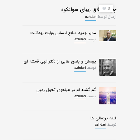
0
چرات ییلاق زیبای سوادکوه
ارسال توسط
azhdari
مدیر جدید منابع انسانی وزارت بهداشت
توسط
azhdari
پرسش و پاسخ هایی از دکتر الهی قمشه ای
توسط
azhdari
گم گشته ام در هیاهوی تحول زمین
توسط
azhdari
قلعه پرتغالی ها
توسط
azhdari