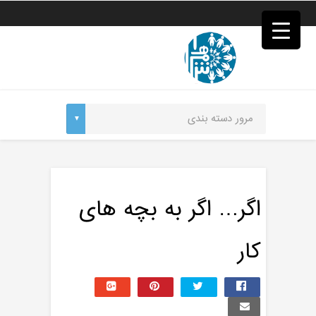
فصد
خون
غرب
تهران
خشکشویی
تصفیه
آب
جرثقیل
برقی
a>
طراحی
سایت
vip
امداد
اگر… اگر به بچه های
باتری
تهران
کار