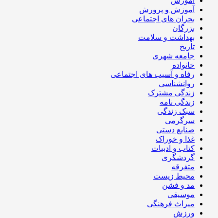
آموزش
آموزش و پرورش
بحران های اجتماعی
بزرگان
بهداشت و سلامت
تاریخ
جامعه شهری
خانواده
رفاه و آسیب های اجتماعی
روانشناسی
زندگی مشترک
زندگی نامه
سبک زندگی
سرگرمی
صنایع دستی
غذا و خوراک
کتاب و ادبیات
گردشگری
متفرقه
محیط زیست
مد و فشن
موسیقی
میراث فرهنگی
ورزش