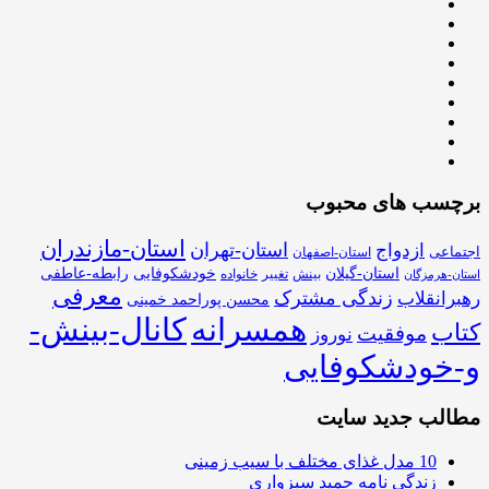
برچسب های محبوب
استان-مازندران
استان-تهران
ازدواج
اجتماعی
استان-اصفهان
استان-گیلان
خودشکوفایی
رابطه-عاطفی
بینش
تغییر
خانواده
استان-هرمزگان
معرفی
زندگی مشترک
رهبرانقلاب
محسن پوراحمد خمینی
همسرانه
کانال-بینش-
کتاب
موفقیت
نوروز
و-خودشکوفایی
مطالب جدید سایت
10 مدل غذای مختلف با سیب زمینی
زندگی نامه حمید سبزواری