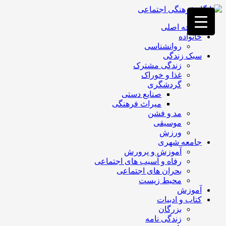
فصد
خون
صفحه اصلی
غرب
خانواده
تهران
روانشناسی
خشکشویی
سبک زندگی
تصفیه
زندگی مشترک
آب
غذا و خوراک
جرثقیل
گردشگری
برقی
a>
صنایع دستی
طراحی
میراث فرهنگی
سایت
مد و فشن
vip
موسیقی
امداد
ورزش
باتری
جامعه شهری
تهران
آموزش و پرورش
رفاه و آسیب های اجتماعی
بحران های اجتماعی
محیط زیست
آموزش
کتاب و ادبیات
بزرگان
زندگی نامه