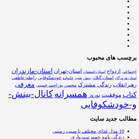
برچسب های محبوب
استان-مازندران
استان-تهران
ازدواج
اجتماعی
استان-اصفهان
استان-گیلان
خودشکوفایی
رابطه-عاطفی
بینش
تغییر
خانواده
استان-هرمزگان
معرفی
زندگی مشترک
رهبرانقلاب
محسن پوراحمد خمینی
همسرانه
کانال-بینش-
کتاب
موفقیت
نوروز
و-خودشکوفایی
مطالب جدید سایت
10 مدل غذای مختلف با سیب زمینی
زندگی نامه حمید سبزواری