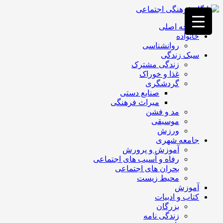
فصد
خون
صفحه اصلی
غرب
خانواده
تهران
روانشناسی
خشکشویی
سبک زندگی
تصفیه
زندگی مشترک
آب
غذا و خوراک
جرثقیل
گردشگری
برقی
a>
صنایع دستی
طراحی
میراث فرهنگی
سایت
مد و فشن
vip
موسیقی
امداد
ورزش
باتری
جامعه شهری
تهران
آموزش و پرورش
رفاه و آسیب های اجتماعی
بحران های اجتماعی
محیط زیست
آموزش
کتاب و ادبیات
بزرگان
زندگی نامه