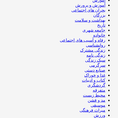
آموزش
آموزش و پرورش
بحران های اجتماعی
بزرگان
بهداشت و سلامت
تاریخ
جامعه شهری
خانواده
رفاه و آسیب های اجتماعی
روانشناسی
زندگی مشترک
زندگی نامه
سبک زندگی
سرگرمی
صنایع دستی
غذا و خوراک
کتاب و ادبیات
گردشگری
متفرقه
محیط زیست
مد و فشن
موسیقی
میراث فرهنگی
ورزش