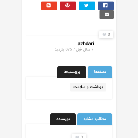
0
azhdari
7 سال قبل / 675
بازدید
دسته‌ها
برچسب‌ها
بهداشت و سلامت
مطالب مشابه
نویسنده
0
0