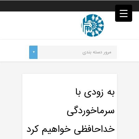
فصد
خون
غرب
تهران
خشکشویی
تصفیه
آب
جرثقیل
برقی
a>
طراحی
سایت
vip
امداد
به زودی با
باتری
تهران
سرماخوردگی
خداحافظی خواهیم کرد