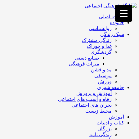
فصد
خون
صفحه اصلی
غرب
خانواده
تهران
روانشناسی
خشکشویی
سبک زندگی
تصفیه
زندگی مشترک
آب
غذا و خوراک
جرثقیل
گردشگری
برقی
a>
صنایع دستی
طراحی
میراث فرهنگی
سایت
مد و فشن
vip
موسیقی
امداد
ورزش
باتری
جامعه شهری
تهران
آموزش و پرورش
رفاه و آسیب های اجتماعی
بحران های اجتماعی
محیط زیست
آموزش
کتاب و ادبیات
بزرگان
زندگی نامه