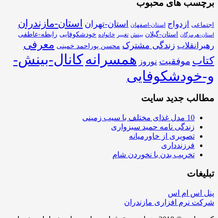
برچسب های محبوب
استان-مازندران
استان-تهران
ازدواج
اجتماعی
استان-اصفهان
استان-گیلان
خودشکوفایی
رابطه-عاطفی
بینش
تغییر
خانواده
استان-هرمزگان
معرفی
زندگی مشترک
رهبرانقلاب
محسن پوراحمد خمینی
همسرانه
کانال-بینش-
کتاب
موفقیت
نوروز
و-خودشکوفایی
مطالب جدید سایت
10 مدل غذای مختلف با سیب زمینی
زندگی نامه حمید سبزواری
تصویری از خاورمیانه
فرزندداری
تخریب بدن با نخوردن شام
تبلیغات
پنل اس ام اس
شرکت نرم افزاری مازندران