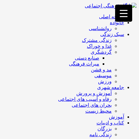
فصد
خون
صفحه اصلی
غرب
خانواده
تهران
روانشناسی
خشکشویی
سبک زندگی
تصفیه
زندگی مشترک
آب
غذا و خوراک
جرثقیل
گردشگری
برقی
a>
صنایع دستی
طراحی
میراث فرهنگی
سایت
مد و فشن
vip
موسیقی
امداد
ورزش
باتری
جامعه شهری
تهران
آموزش و پرورش
رفاه و آسیب های اجتماعی
بحران های اجتماعی
محیط زیست
آموزش
کتاب و ادبیات
بزرگان
زندگی نامه