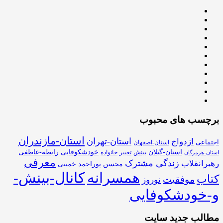
برچسب های محبوب
استان-مازندران
استان-تهران
ازدواج
اجتماعی
استان-اصفهان
استان-گیلان
خودشکوفایی
رابطه-عاطفی
بینش
تغییر
خانواده
استان-هرمزگان
معرفی
زندگی مشترک
رهبرانقلاب
محسن پوراحمد خمینی
همسرانه
کانال-بینش-
کتاب
موفقیت
نوروز
و-خودشکوفایی
مطالب جدید سایت