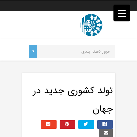
فصد
خون
غرب
تهران
خشکشویی
تصفیه
آب
جرثقیل
برقی
a>
طراحی
سایت
vip
امداد
تولد کشوری جدید در
باتری
تهران
جهان