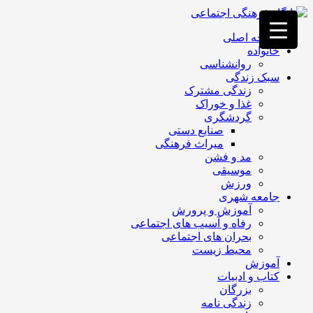
فصد
خون
صفحه اصلی
غرب
خانواده
تهران
روانشناسی
خشکشویی
سبک زندگی
تصفیه
زندگی مشترک
آب
غذا و خوراک
جرثقیل
گردشگری
برقی
a>
صنایع دستی
طراحی
میراث فرهنگی
سایت
مد و فشن
vip
موسیقی
امداد
ورزش
باتری
جامعه شهری
تهران
آموزش و پرورش
رفاه و آسیب های اجتماعی
بحران های اجتماعی
محیط زیست
آموزش
کتاب و ادبیات
بزرگان
زندگی نامه