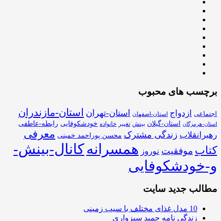
برچسب های محبوب
استان-مازندران
استان-تهران
ازدواج
اجتماعی
استان-اصفهان
استان-گیلان
خودشکوفایی
رابطه-عاطفی
بینش
تغییر
خانواده
استان-هرمزگان
معرفی
زندگی مشترک
رهبرانقلاب
محسن پوراحمد خمینی
همسرانه
کانال-بینش-
کتاب
موفقیت
نوروز
و-خودشکوفایی
مطالب جدید سایت
10 مدل غذای مختلف با سیب زمینی
زندگی نامه حمید سبزواری