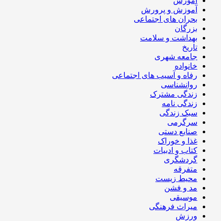
آموزش
آموزش و پرورش
بحران های اجتماعی
بزرگان
بهداشت و سلامت
تاریخ
جامعه شهری
خانواده
رفاه و آسیب های اجتماعی
روانشناسی
زندگی مشترک
زندگی نامه
سبک زندگی
سرگرمی
صنایع دستی
غذا و خوراک
کتاب و ادبیات
گردشگری
متفرقه
محیط زیست
مد و فشن
موسیقی
میراث فرهنگی
ورزش