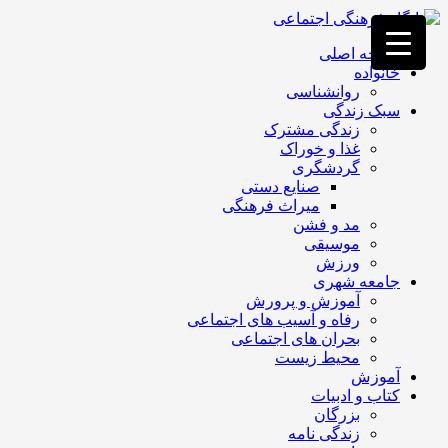
فصد
خون
صفحه اصلی
غرب
خانواده
تهران
روانشناسی
خشکشویی
سبک زندگی
تصفیه
زندگی مشترک
آب
غذا و خوراک
جرثقیل
گردشگری
برقی
a>
صنایع دستی
طراحی
میراث فرهنگی
سایت
مد و فشن
vip
موسیقی
امداد
ورزش
باتری
جامعه شهری
تهران
آموزش و پرورش
رفاه و آسیب های اجتماعی
بحران های اجتماعی
محیط زیست
آموزش
کتاب و ادبیات
بزرگان
زندگی نامه