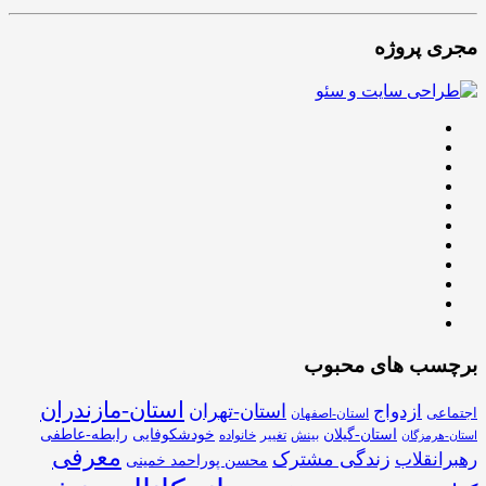
مجری پروژه
برچسب های محبوب
استان-مازندران
استان-تهران
ازدواج
اجتماعی
استان-اصفهان
استان-گیلان
خودشکوفایی
رابطه-عاطفی
بینش
تغییر
خانواده
استان-هرمزگان
معرفی
زندگی مشترک
رهبرانقلاب
محسن پوراحمد خمینی