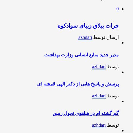
0
چرات ییلاق زیبای سوادکوه
ارسال توسط
azhdari
مدیر جدید منابع انسانی وزارت بهداشت
توسط
azhdari
پرسش و پاسخ هایی از دکتر الهی قمشه ای
توسط
azhdari
گم گشته ام در هیاهوی تحول زمین
توسط
azhdari