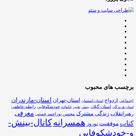
برچسب های محبوب
استان-مازندران
استان-تهران
ازدواج
اجتماعی
استان-اصفهان
استان-گیلان
خودشکوفایی
رابطه-عاطفی
بینش
تغییر
خانواده
استان-هرمزگان
معرفی
زندگی مشترک
رهبرانقلاب
محسن پوراحمد خمینی
همسرانه
کانال-بینش-
کتاب
موفقیت
نوروز
و-خودشکوفایی