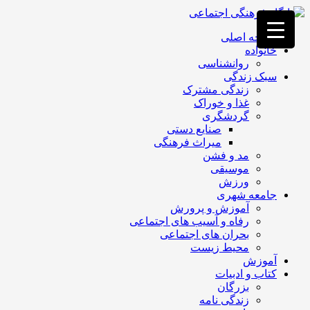
فصد
خون
صفحه اصلی
غرب
خانواده
تهران
روانشناسی
خشکشویی
سبک زندگی
تصفیه
زندگی مشترک
آب
غذا و خوراک
جرثقیل
گردشگری
برقی
a>
صنایع دستی
طراحی
میراث فرهنگی
سایت
مد و فشن
vip
موسیقی
امداد
ورزش
باتری
جامعه شهری
تهران
آموزش و پرورش
رفاه و آسیب های اجتماعی
بحران های اجتماعی
محیط زیست
آموزش
کتاب و ادبیات
بزرگان
زندگی نامه