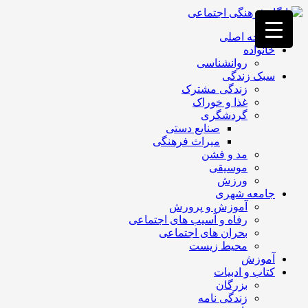
فصد
خون
صفحه اصلی
غرب
خانواده
تهران
روانشناسی
خشکشویی
سبک زندگی
تصفیه
زندگی مشترک
آب
غذا و خوراک
جرثقیل
گردشگری
برقی
a>
صنایع دستی
طراحی
میراث فرهنگی
سایت
مد و فشن
vip
موسیقی
امداد
ورزش
باتری
جامعه شهری
تهران
آموزش و پرورش
رفاه و آسیب های اجتماعی
بحران های اجتماعی
محیط زیست
آموزش
کتاب و ادبیات
بزرگان
زندگی نامه