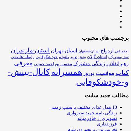
برچسب های محبوب
استان-مازندران
استان-تهران
ازدواج
اجتماعی
استان-اصفهان
استان-گیلان
خودشکوفایی
رابطه-عاطفی
بینش
تغییر
خانواده
استان-هرمزگان
معرفی
زندگی مشترک
رهبرانقلاب
محسن پوراحمد خمینی
همسرانه
کانال-بینش-
کتاب
موفقیت
نوروز
و-خودشکوفایی
مطالب جدید سایت
10 مدل غذای مختلف با سیب زمینی
زندگی نامه حمید سبزواری
تصویری از خاورمیانه
فرزندداری
تخریب بدن با نخوردن شام