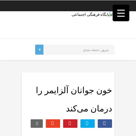
فصد
خون
غرب
تهران
خشکشویی
تصفیه
آب
جرثقیل
برقی
a>
طراحی
سایت
vip
امداد
خون جوانان آلزایمر را
باتری
تهران
درمان می‌کند