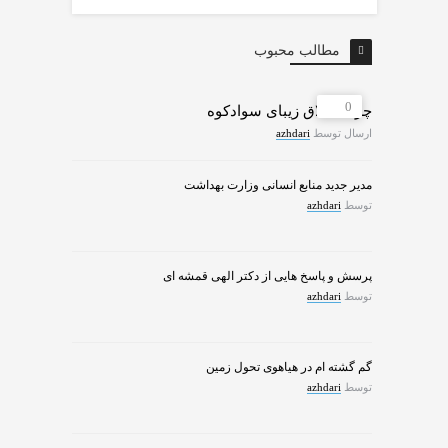
مطالب محبوب
0
چرات ییلاق زیبای سوادکوه
ارسال توسط
azhdari
مدیر جدید منابع انسانی وزارت بهداشت
توسط
azhdari
پرسش و پاسخ هایی از دکتر الهی قمشه ای
توسط
azhdari
گم گشته ام در هیاهوی تحول زمین
توسط
azhdari