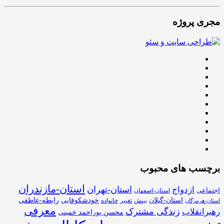
مجری پروژه
برچسب های محبوب
استان-مازندران
استان-تهران
ازدواج
اجتماعی
استان-اصفهان
استان-گیلان
خودشکوفایی
رابطه-عاطفی
بینش
تغییر
خانواده
استان-هرمزگان
معرفی
زندگی مشترک
رهبرانقلاب
محسن پوراحمد خمینی