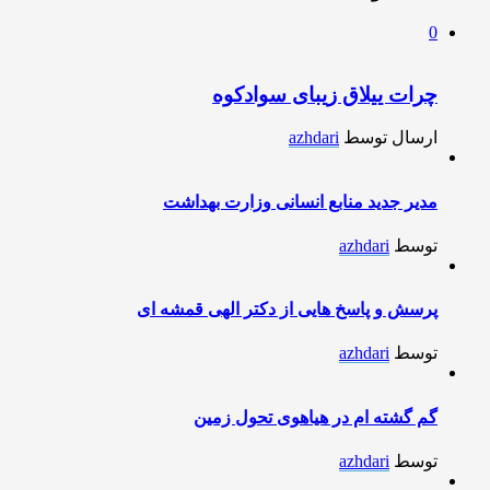
0
چرات ییلاق زیبای سوادکوه
ارسال توسط
azhdari
مدیر جدید منابع انسانی وزارت بهداشت
توسط
azhdari
پرسش و پاسخ هایی از دکتر الهی قمشه ای
توسط
azhdari
گم گشته ام در هیاهوی تحول زمین
توسط
azhdari