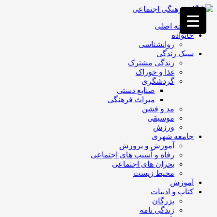
فصد
خون
صفحه اصلی
غرب
خانواده
تهران
روانشناسی
خشکشویی
سبک زندگی
تصفیه
زندگی مشترک
آب
غذا و خوراک
جرثقیل
گردشگری
برقی
a>
صنایع دستی
طراحی
میراث فرهنگی
سایت
مد و فشن
vip
موسیقی
امداد
ورزش
باتری
جامعه شهری
تهران
آموزش و پرورش
رفاه و آسیب های اجتماعی
بحران های اجتماعی
محیط زیست
آموزش
کتاب و ادبیات
بزرگان
زندگی نامه