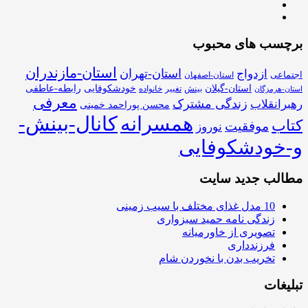
برچسب های محبوب
استان-مازندران
استان-تهران
ازدواج
اجتماعی
استان-اصفهان
استان-گیلان
خودشکوفایی
رابطه-عاطفی
بینش
تغییر
خانواده
استان-هرمزگان
معرفی
زندگی مشترک
رهبرانقلاب
محسن پوراحمد خمینی
همسرانه
کانال-بینش-
کتاب
موفقیت
نوروز
و-خودشکوفایی
مطالب جدید سایت
10 مدل غذای مختلف با سیب زمینی
زندگی نامه حمید سبزواری
تصویری از خاورمیانه
فرزندداری
تخریب بدن با نخوردن شام
تبلیغات