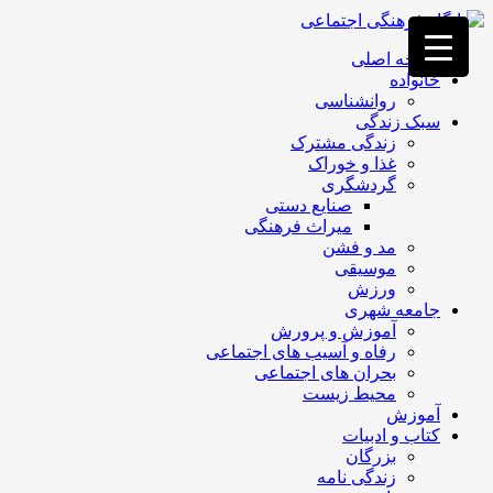
فصد
خون
صفحه اصلی
غرب
خانواده
تهران
روانشناسی
خشکشویی
سبک زندگی
تصفیه
زندگی مشترک
آب
غذا و خوراک
جرثقیل
گردشگری
برقی
a>
صنایع دستی
طراحی
میراث فرهنگی
سایت
مد و فشن
vip
موسیقی
امداد
ورزش
باتری
جامعه شهری
تهران
آموزش و پرورش
رفاه و آسیب های اجتماعی
بحران های اجتماعی
محیط زیست
آموزش
کتاب و ادبیات
بزرگان
زندگی نامه